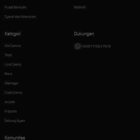
Pusat Bantuan
Referral
Syarat dan Ketentuan
Kategori
Dukungan
Hot Games
+6287710637619
Slots
Live Casino
Race
Olahraga
Crash Game
Arcade
E-Sports
Sabung Ayam
Komunitas