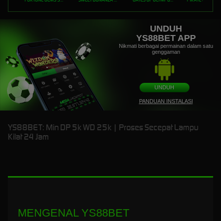
UNDUH
YS88BET APP
Nikmati berbagai permainan dalam satu
genggaman
UNDUH
PANDUAN INSTALASI
YS88BET: Min DP 5k WD 25k | Proses Secepat Lampu
Kilat 24 Jam
MENGENAL YS88BET