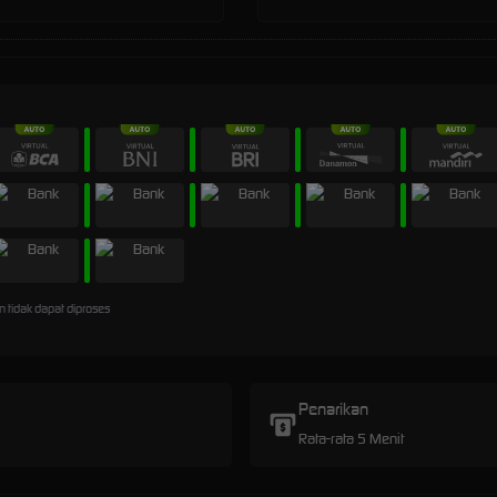
 tidak dapat diproses
Penarikan
Rata-rata 5 Menit