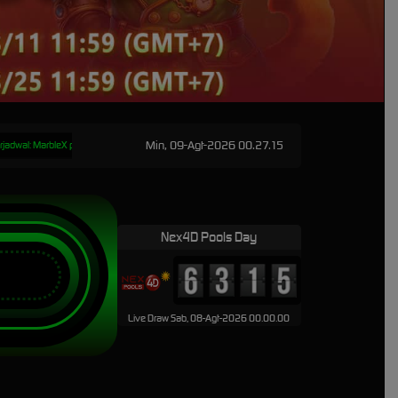
Min, 09-Agt-2026 00.27.15
arbleX pada 31-Jul-2026 dari 00.00.00 sampai 31-Jul-2027 00.00.00. Selama waktu ini, Marble
Nex4D Pools Day
Live Draw Sab, 08-Agt-2026 00.00.00