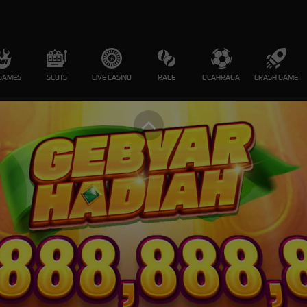
GAMES
SLOTS
LIVE CASINO
RACE
OLAHRAGA
CRASH GAME