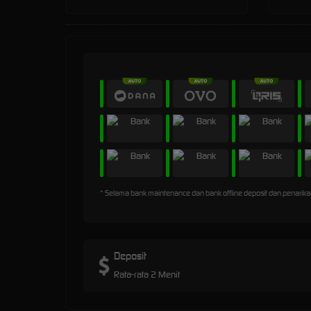
* Selama bank maintenance dan bank offline deposit dan penarikan
Deposit
Rata-rata 2 Menit