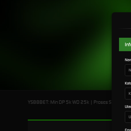
er****1
IDR
418,400.00
Gates of Gatot Kaca 1000
ho****7
IDR
410,000.00
Mahjong Ways
Inf
Na
Kat
YS88BET: Min DP 5k WD 25k | Proses Secepat La
Ula
Ema