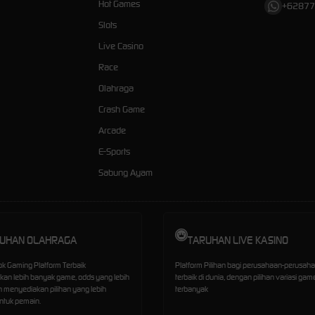
Hot Games
+62877
Slots
Live Casino
Race
Olahraga
Crash Game
Arcade
E-Sports
Sabung Ayam
UHAN OLAHRAGA
TARUHAN LIVE KASINO
k Gaming Platform Terbaik
Platform Pilihan bagi perusahaan-perusah
an lebih banyak game, odds yang lebih
terbaik di dunia, dengan pilihan variasi gam
an menyediakan pilihan yang lebih
terbanyak
ntuk pemain.