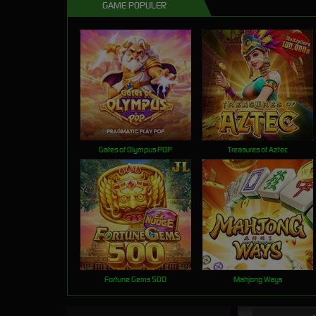
GAME POPULER
Gates of Olympus POP
Treasures of Aztec
Fortune Gems 500
Mahjong Ways