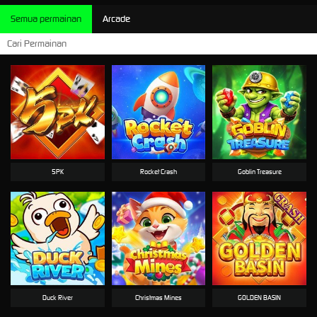
Semua permainan
Arcade
5PK
Rocket Crash
Goblin Treasure
Duck River
Christmas Mines
GOLDEN BASIN