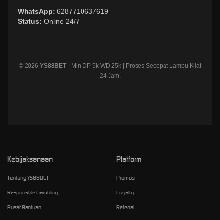
WhatsApp:
6287710637619
Status:
Online 24/7
© 2026
YS88BET
- Min DP 5k WD 25k | Proses Secepat Lampu Kilat
24 Jam.
Kebijaksanaan
Platform
Tentang YS88BET
Promosi
Responsible Gambling
Loyalty
Pusat Bantuan
Referral