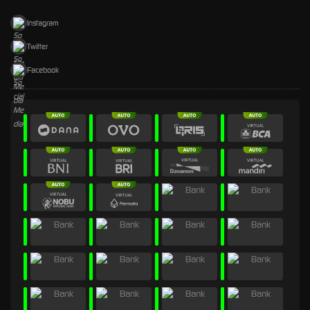
Instagram
Twitter
Facebook