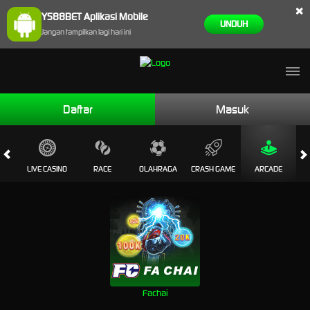
×
YS88BET Aplikasi Mobile
UNDUH
Jangan tampilkan lagi hari ini
Daftar
Masuk
S
LIVE CASINO
RACE
OLAHRAGA
CRASH GAME
ARCADE
Fachai