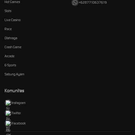
Hot Games
+6287710637619
Slots
Live Casino
Race
Olahraga
Crash Game
Arcade
E-Sports
Sabung Ayam
Komunitas
Instagram
Twitter
Facebook