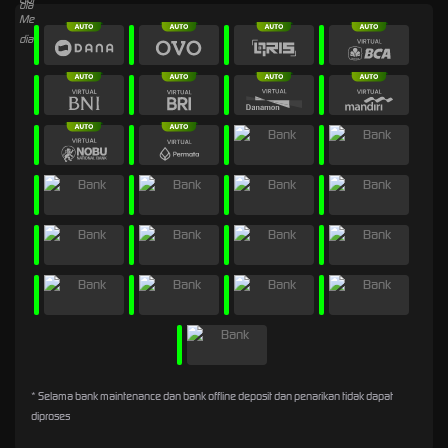
* Selama bank maintenance dan bank offline deposit dan penarikan tidak dapat
diproses