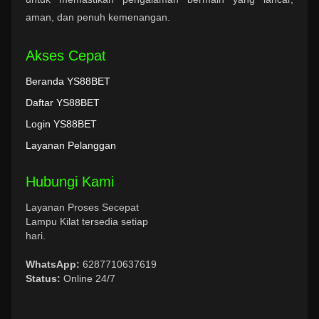
aman, dan penuh kemenangan.
Akses Cepat
Beranda YS88BET
Daftar YS88BET
Login YS88BET
Layanan Pelanggan
Hubungi Kami
Layanan Proses Secepat
Lampu Kilat tersedia setiap
hari.
WhatsApp:
6287710637619
Status:
Online 24/7