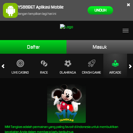
×
YS88BET Aplikasi Mobile
UNDUH
Jangan tampilkan lagi hari ini
Daftar
Masuk
S
LIVE CASINO
RACE
OLAHRAGA
CRASH GAME
ARCADE
MM Tangkas adalah permainan yang paling favorit di Indonesia untuk membuktikan
kecekatan Anda dalam membaca kartu berikutnya.