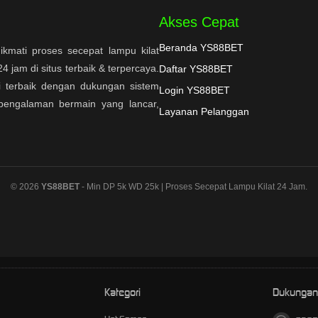
Akses Cepat
Beranda YS88BET
ikmati proses secepat lampu kilat
am di situs terbaik & terpercaya.
Daftar YS88BET
terbaik dengan dukungan sistem
Login YS88BET
pengalaman bermain yang lancar,
Layanan Pelanggan
© 2026
YS88BET
- Min DP 5k WD 25k | Proses Secepat Lampu Kilat 24 Jam.
Kategori
Dukungan