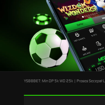
radikad****9
IDR
491,680.00
Mahjong Ways
hairil****1
IDR
472,450.00
Sweet Bonanza 1000
i****2
IDR
460,640.00
Mahjong Wins 3 – Black
Scatter
sc****3
IDR
456,360.00
Mahjong Wins 3 – Black
Scatter
hairil****1
YS88BET: Min DP 5k WD 25k | Proses Secepat L
IDR
412,900.00
Sweet Bonanza 1000