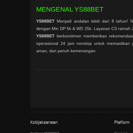
MENGENAL YS88BET
YS88BET
Menjadi andalan lebih dari 8 tahun! N
dengan Min DP 5k & WD 25k. Layanan CS ramah 24 j
YS88BET
berkomitmen memberikan rekomendasi 
operasional 24 jam nonstop untuk memastikan 
aman, dan penuh kemenangan.
Kebijaksanaan
Platform