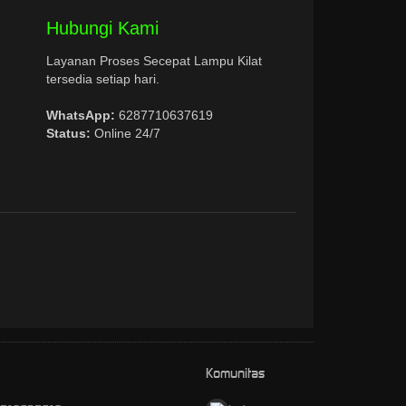
Hubungi Kami
Layanan Proses Secepat Lampu Kilat
tersedia setiap hari.
WhatsApp:
6287710637619
Status:
Online 24/7
Komunitas