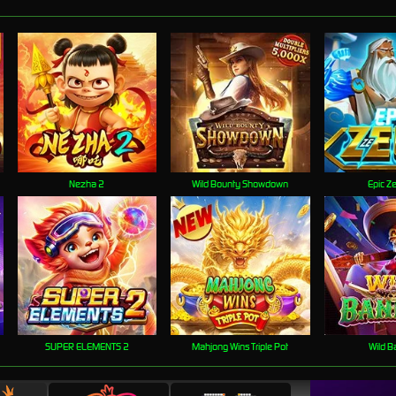
Nezha 2
Wild Bounty Showdown
Epic Z
SUPER ELEMENTS 2
Mahjong Wins Triple Pot
Wild B