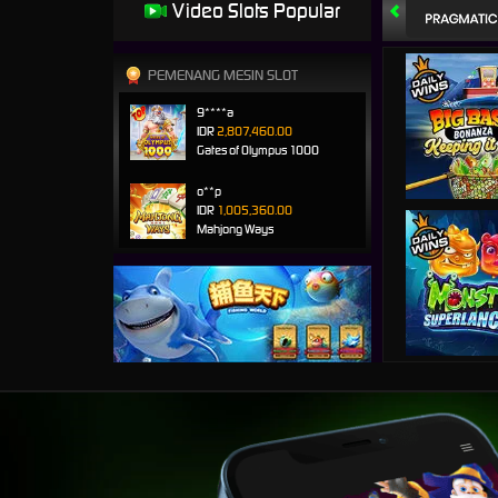
Video Slots Popular
PEMENANG MESIN SLOT
9****a
IDR
2,807,460.00
Gates of Olympus 1000
o**p
IDR
1,005,360.00
Mahjong Ways
sar****6
IDR
795,720.00
Mahjong Wins 2
ys88****2
IDR
555,750.00
Starlight Princess™ 1000
tule****7
IDR
535,340.00
Sweet Bonanza Super Scatter