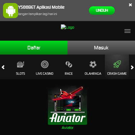
×
YS88BET Aplikasi Mobile
UNDUH
Jangan tampilkan lagi hari ini
Daftar
Masuk
MES
SLOTS
LIVE CASINO
RACE
OLAHRAGA
CRASH GAME
Aviator