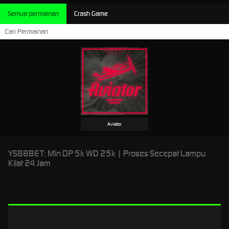
Semua permainan
Crash Game
Aviator
YS88BET: Min DP 5k WD 25k | Proses Secepat Lampu
Kilat 24 Jam