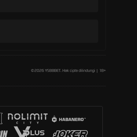
©2026 YS88BET. Hak cipta dilindungi | 18+