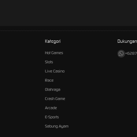
Kategori
Dukungan
Hot Games
+6287
Slots
Live Casino
Race
Olahraga
Crash Game
Arcade
E-Sports
Sabung Ayam