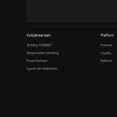
Kebijaksanaan
Platform
Tentang YS88BET
Promosi
Responsible Gambling
Loyalty
Pusat Bantuan
Referral
Syarat dan Ketentuan