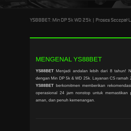
YS88BET: Min DP 5k WD 25k | Proses Secepat L
MENGENAL YS88BET
YS88BET
Menjadi andalan lebih dari 8 tahun! N
dengan Min DP 5k & WD 25k. Layanan CS ramah 24 j
YS88BET
berkomitmen memberikan rekomendasi 
operasional 24 jam nonstop untuk memastikan 
aman, dan penuh kemenangan.