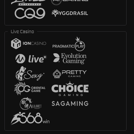
Live Casino