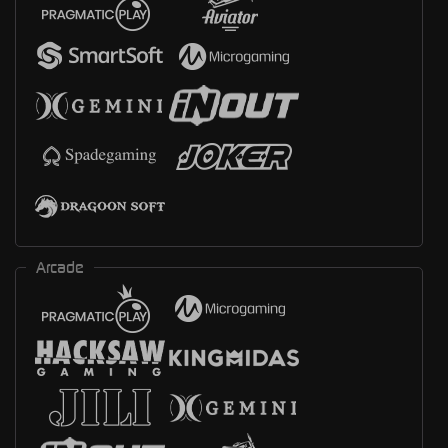
Arcade