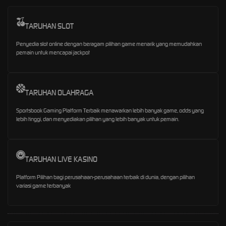
TARUHAN SLOT
Penyedia slot online dengan beragam pilihan game menarik yang memudahkan
pemain untuk mencapai jackpot
TARUHAN OLAHRAGA
Sportsbook Gaming Platform Terbaik menawarkan lebih banyak game, odds yang
lebih tinggi, dan menyediakan pilihan yang lebih banyak untuk pemain.
TARUHAN LIVE KASINO
Platform Pilihan bagi perusahaan-perusahaan terbaik di dunia, dengan pilihan
variasi game terbanyak