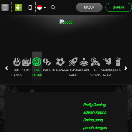
MASUK
DAFTAR
HOT
SLOTS
LIVE
RACE
OLAHRAGA
CRASH
ARCADE
E-
SABUNG
PROMOSI
GAMES
CASINO
GAME
SPORTS
AYAM
Pretty Gaming
adalah Kasino
Daring yang
penuh dengan