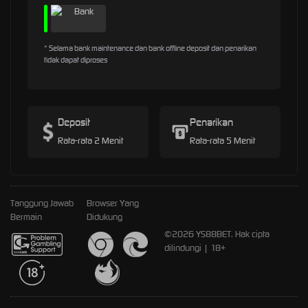
* Selama bank maintenance dan bank offline deposit dan penarikan
tidak dapat diproses
Deposit
Penarikan
Rata-rata 2 Menit
Rata-rata 5 Menit
Tanggung Jawab
Browser Yang
Bermain
Didukung
©2026 YS88BET. Hak cipta
dilindungi | 18+