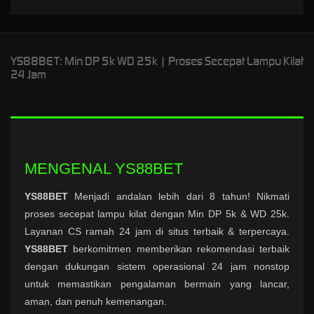
YS88BET: Min DP 5k WD 25k | Proses Secepat Lampu Kilat
24 Jam
MENGENAL YS88BET
YS88BET
Menjadi andalan lebih dari 8 tahun! Nikmati
proses secepat lampu kilat dengan Min DP 5k & WD 25k.
Layanan CS ramah 24 jam di situs terbaik & terpercaya.
YS88BET
berkomitmen memberikan rekomendasi terbaik
dengan dukungan sistem operasional 24 jam nonstop
untuk memastikan pengalaman bermain yang lancar,
aman, dan penuh kemenangan.