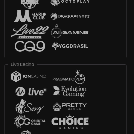
Live Casino