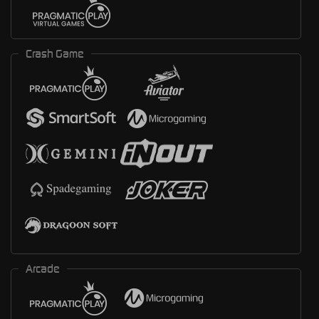
Crash Game
Arcade