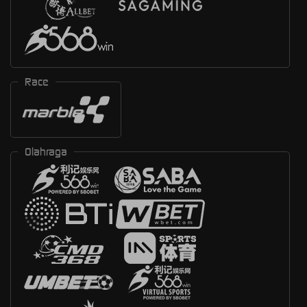
Race
Olahraga