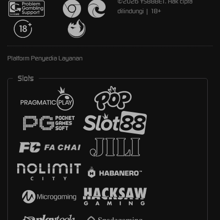
©2026 YS88BET. Hak cipta
dilindungi | 18+
Platform Penyedia Layanan
Slots