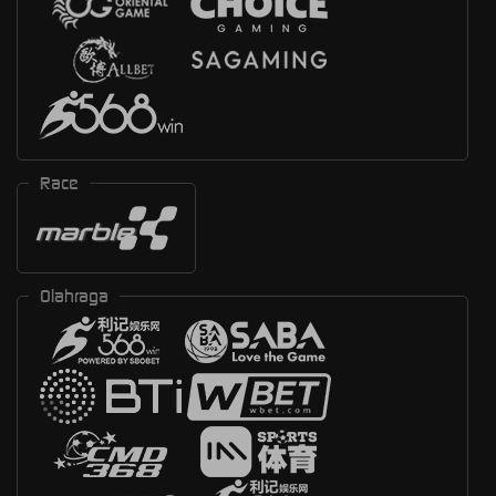
Race
Olahraga