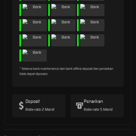
* Selama bank maintenance dan bank offline deposit dan penarikan
tidak dapat diproses
Deposit
Penarikan
Rata-rata 2 Menit
Rata-rata 5 Menit