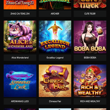
ZHAO CAI TONG ZHI
ARCHER
CUTE TIGER
Alice Wonderland
Excalibur Legend
BOBA BOBA
AROWANAS LUCK
Chinese Fair
RICH AND WEALTHY