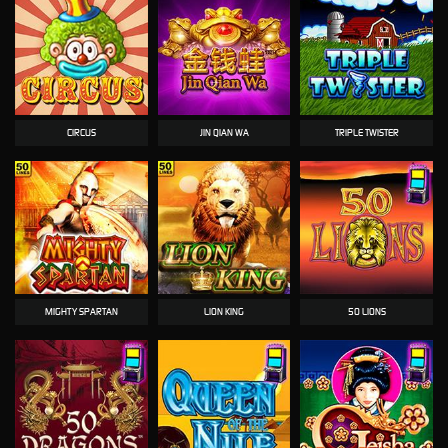
CIRCUS
JIN QIAN WA
TRIPLE TWISTER
MIGHTY SPARTAN
LION KING
50 LIONS