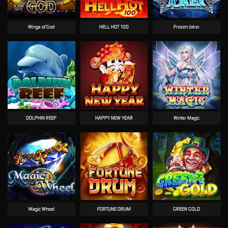
Wings of God
HELL HOT 100
Frozen Joker
DOLPHIN REEF
HAPPY NEW YEAR
Winter Magic
Magic Wheel
FORTUNE DRUM
GREEN GOLD