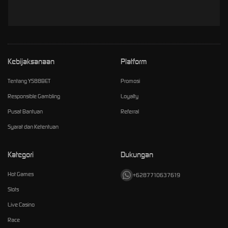
Kebijaksanaan
Platform
Tentang YS88BET
Promosi
Responsible Gambling
Loyalty
Pusat Bantuan
Referral
Syarat dan Ketentuan
Kategori
Dukungan
Hot Games
+6287710637619
Slots
Live Casino
Race