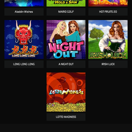
Aladdin Wishes
MARIO GOLF
HOT FRUITS 20
LONG LONG LONG
A NIGHT OUT
IRISH LUCK
LOTTO MADNESS