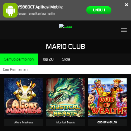
×
YS88BET Aplikasi Mobile
UNDUH
Jangan tampilkan lagi hari ini
MARIO CLUB
Semua permainan
Top 20
Slots
Aliens Madness
Mystical Beasts
GOD OF WEALTH