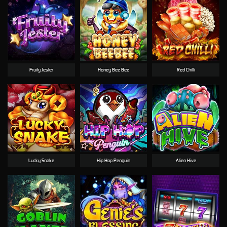
Fruity Jester
Honey Bee Bee
Red Chilli
Lucky Snake
Hip Hop Penguin
Alien Hive