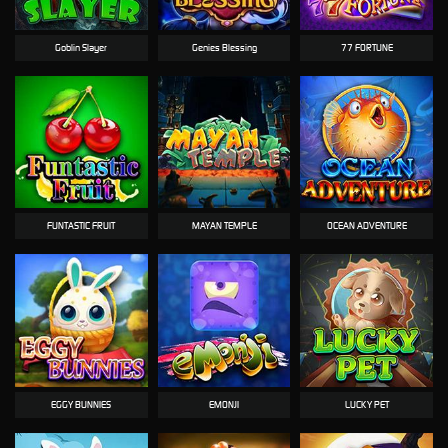
Goblin Slayer
Genies Blessing
77 FORTUNE
FUNTASTIC FRUIT
MAYAN TEMPLE
OCEAN ADVENTURE
EGGY BUNNIES
EMONJI
LUCKY PET