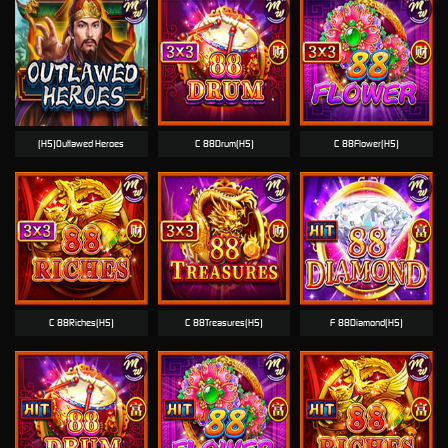
(H5)Outlawed Heroes
C-88Drum(H5)
C-88Flower(H5)
C-88Riches(H5)
C-88Treasures(H5)
F-88Diamond(H5)