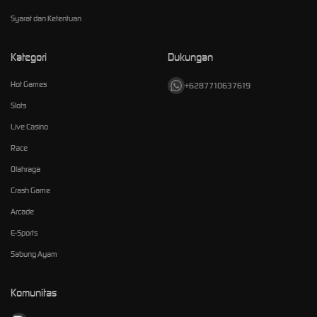
Syarat dan Ketentuan
Kategori
Dukungan
Hot Games
+6287710637619
Slots
Live Casino
Race
Olahraga
Crash Game
Arcade
E-Sports
Sabung Ayam
Komunitas