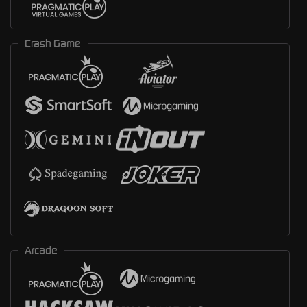
Crash Game
Arcade