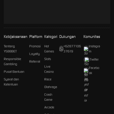
Kebijaksanaan
Platform
Kategori
Dukungan
Komunitas
Tentang
Promosi
Hot
+62877106
Instagra
YS88BET
Games
37619
m
Loyalty
Responsible
Slots
Twitter
Referral
Gambling
Live
Facebo
Pusat Bantuan
Casino
ok
Syarat dan
Race
Ketentuan
Olahraga
Crash
Game
Arcade