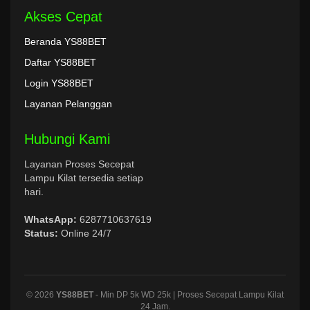
Akses Cepat
Beranda YS88BET
Daftar YS88BET
Login YS88BET
Layanan Pelanggan
Hubungi Kami
Layanan Proses Secepat
Lampu Kilat tersedia setiap
hari.
WhatsApp:
6287710637619
Status:
Online 24/7
© 2026
YS88BET
- Min DP 5k WD 25k | Proses Secepat Lampu Kilat
24 Jam.