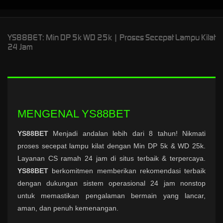
YS88BET: Min DP 5k WD 25k | Proses Secepat Lampu Kilat
24 Jam
MENGENAL YS88BET
YS88BET
Menjadi andalan lebih dari 8 tahun! Nikmati
proses secepat lampu kilat dengan Min DP 5k & WD 25k.
Layanan CS ramah 24 jam di situs terbaik & terpercaya.
YS88BET
berkomitmen memberikan rekomendasi terbaik
dengan dukungan sistem operasional 24 jam nonstop
untuk memastikan pengalaman bermain yang lancar,
aman, dan penuh kemenangan.