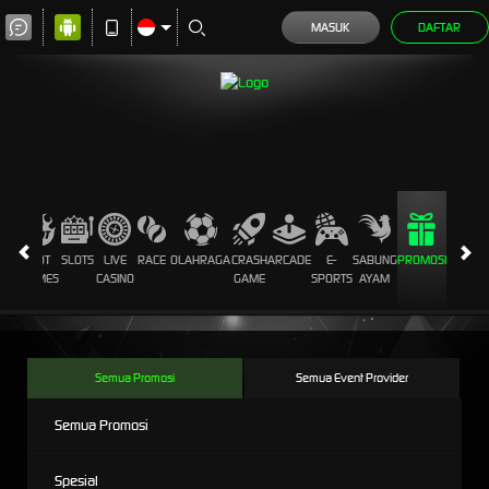
MASUK
DAFTAR
HOT
SLOTS
LIVE
RACE
OLAHRAGA
CRASH
ARCADE
E-
SABUNG
PROMOSI
GAMES
CASINO
GAME
SPORTS
AYAM
Semua Promosi
Semua Event Provider
Semua Promosi
Spesial