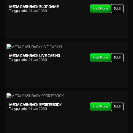
MEGA CASHBACK SLOT GAME
Ambil Promo
Detail
Tanggal akhir:
01-Jan-2030
MEGA CASHBACK LIVE CASINO
Ambil Promo
Detail
Tanggal akhir:
01-Jan-2030
MEGA CASHBACK SPORTSBOOK
Ambil Promo
Detail
Tanggal akhir:
01-Jan-2030