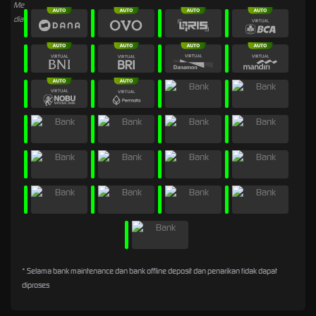
* Selama bank maintenance dan bank offline deposit dan penarikan tidak dapat
diproses