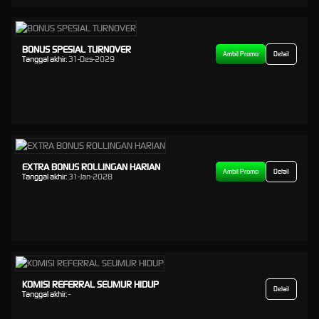
BONUS SPESIAL TURNOVER
Ambil Promo
Detail
Tanggal akhir:
31-Des-2029
EXTRA BONUS ROLLINGAN HARIAN
Ambil Promo
Detail
Tanggal akhir:
31-Jan-2028
KOMISI REFERRAL SEUMUR HIDUP
Detail
Tanggal akhir:
-