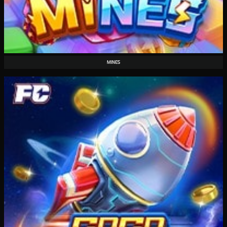
MINES