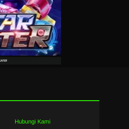
UNTER
Hubungi Kami