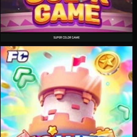
SUPER COLOR GAME