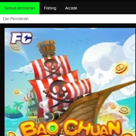
Semua permainan
Fishing
Arcade