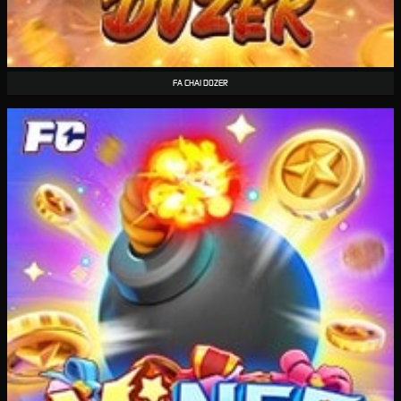
FA CHAI DOZER