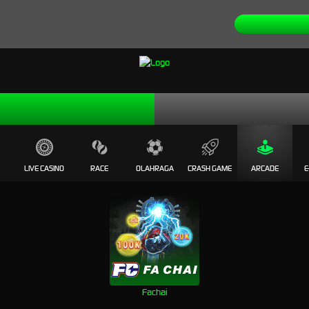
LIVE CASINO
RACE
OLAHRAGA
CRASH GAME
ARCADE
E
Fachai