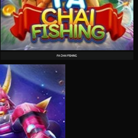
FA CHAI FISHING