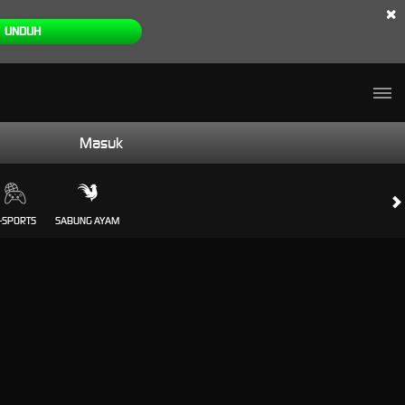
×
UNDUH
Masuk
-SPORTS
SABUNG AYAM