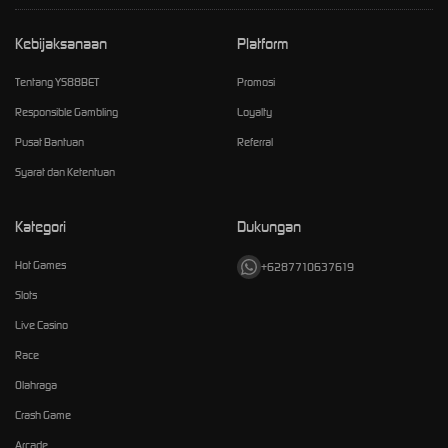
Kebijaksanaan
Platform
Tentang YS88BET
Promosi
Responsible Gambling
Loyalty
Pusat Bantuan
Referral
Syarat dan Ketentuan
Kategori
Dukungan
Hot Games
+6287710637619
Slots
Live Casino
Race
Olahraga
Crash Game
Arcade