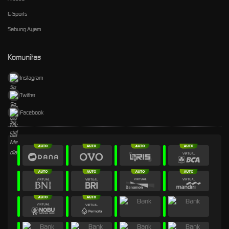
E-Sports
Sabung Ayam
Komunitas
Instagram
Twitter
Facebook