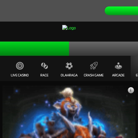
LIVE CASINO
RACE
OLAHRAGA
CRASH GAME
ARCADE
E
i