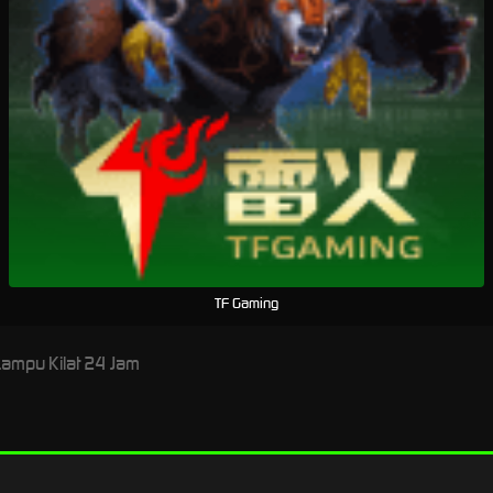
TF Gaming
ampu Kilat 24 Jam