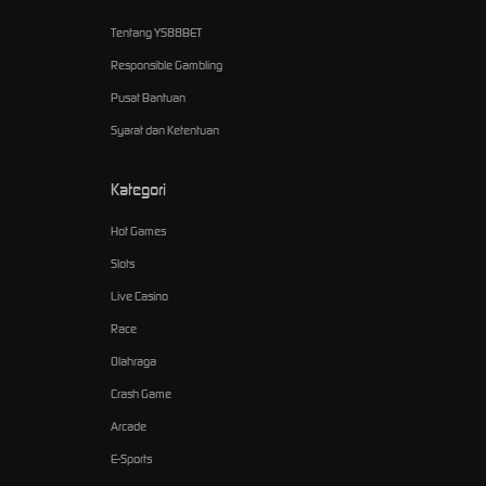
Tentang YS88BET
Responsible Gambling
Pusat Bantuan
Syarat dan Ketentuan
Kategori
Hot Games
Slots
Live Casino
Race
Olahraga
Crash Game
Arcade
E-Sports