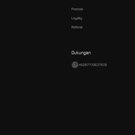
Promosi
Loyalty
Referral
Dukungan
+6287710637619