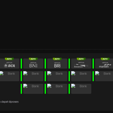
k dapat diproses