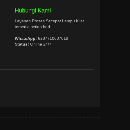
Hubungi Kami
Layanan Proses Secepat Lampu Kilat
tersedia setiap hari.
WhatsApp:
6287710637619
Status:
Online 24/7