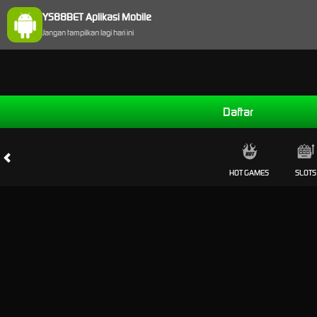
YS88BET Aplikasi Mobile
Jangan tampilkan lagi hari ini
Daftar
HOT GAMES
SLOTS