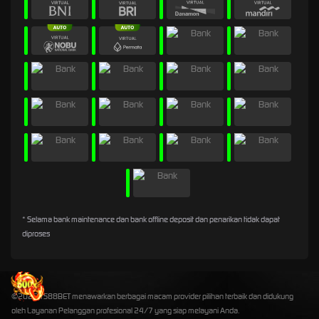
* Selama bank maintenance dan bank offline deposit dan penarikan tidak dapat
diproses
©2026 YS88BET menawarkan berbagai macam provider pilihan terbaik dan didukung
oleh Layanan Pelanggan profesional 24/7 yang siap melayani Anda.