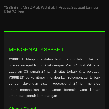
YS88BET: Min DP 5k WD 25k | Proses Secepat Lampu
Kilat 24 Jam
MENGENAL YS88BET
YS88BET
Menjadi andalan lebih dari 8 tahun! Nikmati
proses secepat lampu kilat dengan Min DP 5k & WD 25k.
Layanan CS ramah 24 jam di situs terbaik & terpercaya.
YS88BET
berkomitmen memberikan rekomendasi terbaik
dengan dukungan sistem operasional 24 jam nonstop
untuk memastikan pengalaman bermain yang lancar,
aman, dan penuh kemenangan.
Akses Cepat