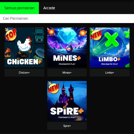
Semua permainan
Arcade
Chicken+
Mines+
Limbo+
Spire+