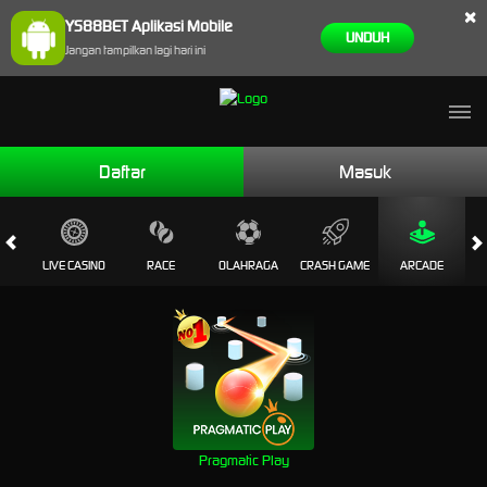
×
YS88BET Aplikasi Mobile
UNDUH
Jangan tampilkan lagi hari ini
Daftar
Masuk
S
LIVE CASINO
RACE
OLAHRAGA
CRASH GAME
ARCADE
Pragmatic Play