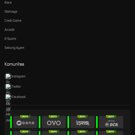
Race
Olahraga
Crash Game
Arcade
E-Sports
Sabung Ayam
Komunitas
Instagram
Twitter
Facebook