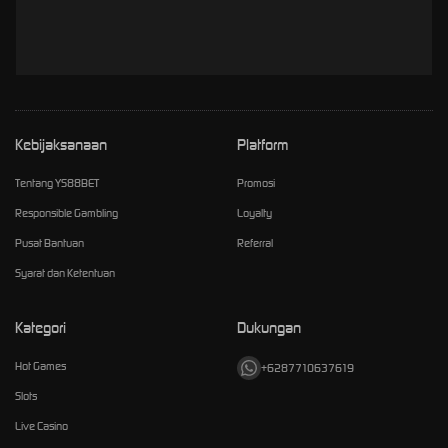
Kebijaksanaan
Platform
Tentang YS88BET
Promosi
Responsible Gambling
Loyalty
Pusat Bantuan
Referral
Syarat dan Ketentuan
Kategori
Dukungan
Hot Games
+6287710637619
Slots
Live Casino