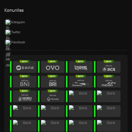
Komunitas
Instagram
Twitter
Facebook