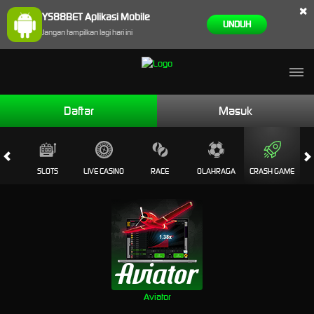
×
YS88BET Aplikasi Mobile
UNDUH
Jangan tampilkan lagi hari ini
Daftar
Masuk
MES
SLOTS
LIVE CASINO
RACE
OLAHRAGA
CRASH GAME
Aviator