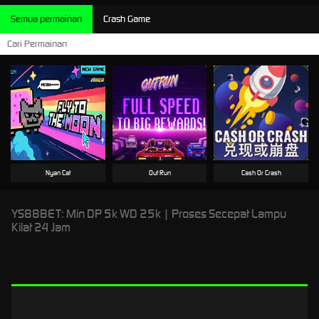
Semua permainan
Crash Game
Nyan Cat
Out Run
Cash Or Crash
YS88BET: Min DP 5k WD 25k | Proses Secepat Lampu
Kilat 24 Jam