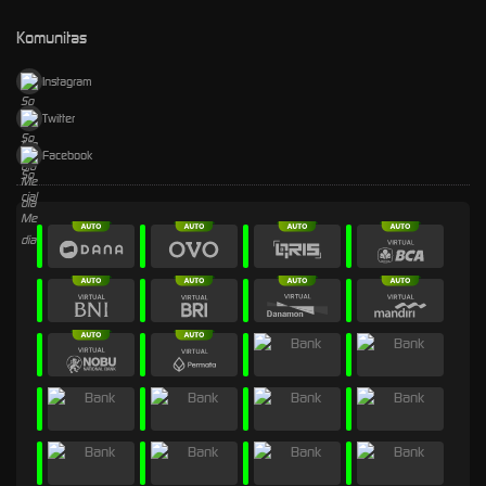
Komunitas
Instagram
Twitter
Facebook