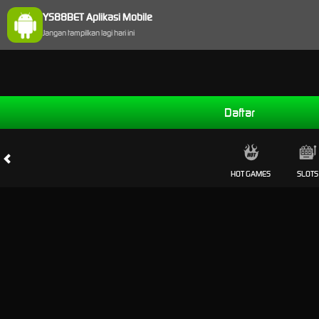
YS88BET Aplikasi Mobile
Jangan tampilkan lagi hari ini
Daftar
HOT GAMES
SLOTS