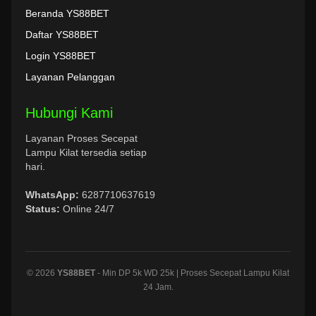
Beranda YS88BET
Daftar YS88BET
Login YS88BET
Layanan Pelanggan
Hubungi Kami
Layanan Proses Secepat
Lampu Kilat tersedia setiap
hari.
WhatsApp:
6287710637619
Status:
Online 24/7
© 2026
YS88BET
- Min DP 5k WD 25k | Proses Secepat Lampu Kilat
24 Jam.