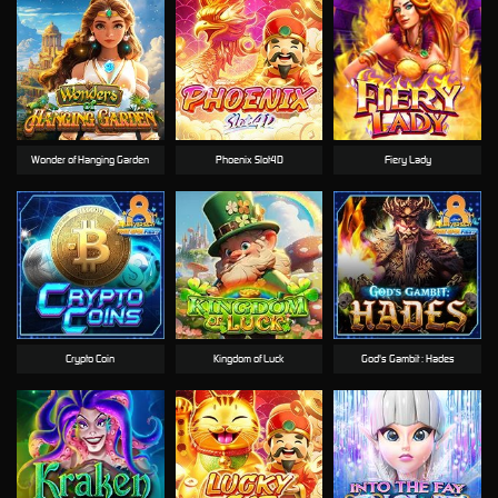
Wonder of Hanging Garden
Phoenix Slot4D
Fiery Lady
Crypto Coin
Kingdom of Luck
God's Gambit : Hades