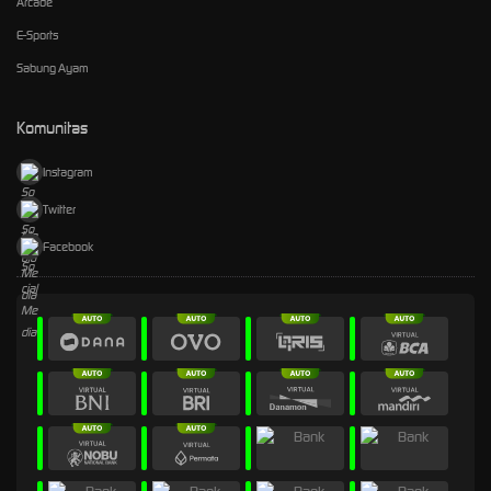
Arcade
E-Sports
Sabung Ayam
Komunitas
Instagram
Twitter
Facebook