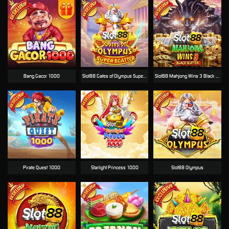
Bang Gacor 1000
Slot88 Gates of Olympus Super Scatter
Slot88 Mahjong Wins 3 Black Scatter
Pirate Quest 1000
Starlight Princess 1000
Slot88 Olympus