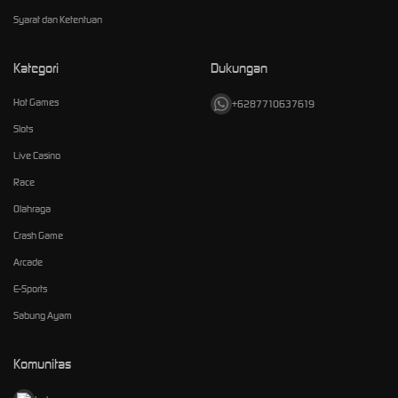
Syarat dan Ketentuan
Kategori
Dukungan
Hot Games
+6287710637619
Slots
Live Casino
Race
Olahraga
Crash Game
Arcade
E-Sports
Sabung Ayam
Komunitas