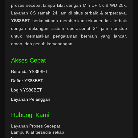
proses secepat lampu kilat dengan Min DP 5k & WD 25k.
Layanan CS ramah 24 jam di situs terbaik & terpercaya.
YS88BET
berkomitmen memberikan rekomendasi terbaik
dengan dukungan sistem operasional 24 jam nonstop
untuk memastikan pengalaman bermain yang lancar,
aman, dan penuh kemenangan.
Akses Cepat
Beranda YS88BET
Daftar YS88BET
Login YS88BET
Layanan Pelanggan
Hubungi Kami
Layanan Proses Secepat
Lampu Kilat tersedia setiap