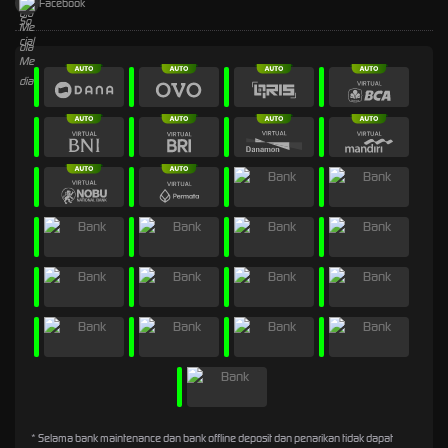
Facebook
* Selama bank maintenance dan bank offline deposit dan penarikan tidak dapat