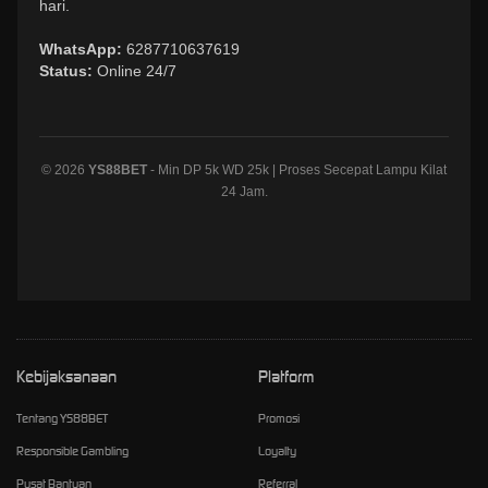
hari.
WhatsApp:
6287710637619
Status:
Online 24/7
© 2026
YS88BET
- Min DP 5k WD 25k | Proses Secepat Lampu Kilat
24 Jam.
Kebijaksanaan
Platform
Tentang YS88BET
Promosi
Responsible Gambling
Loyalty
Pusat Bantuan
Referral