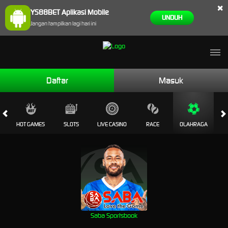
×
YS88BET Aplikasi Mobile
UNDUH
Jangan tampilkan lagi hari ini
Daftar
Masuk
HOT GAMES
SLOTS
LIVE CASINO
RACE
OLAHRAGA
CRA
Saba Sportsbook